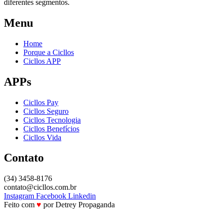
diferentes segmentos.
Menu
Home
Porque a Cicllos
Cicllos APP
APPs
Cicllos Pay
Cicllos Seguro
Cicllos Tecnologia
Cicllos Benefícios
Cicllos Vida
Contato
(34) 3458-8176
contato@cicllos.com.br
Instagram
Facebook
Linkedin
Feito com
♥
por Detrey Propaganda