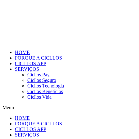
Skip
to
content
HOME
PORQUE A CICLLOS
CICLLOS APP
SERVIÇOS
Cicllos Pay
Cicllos Seguro
Cicllos Tecnologia
Cicllos Benefícios
Cicllos Vida
Menu
HOME
PORQUE A CICLLOS
CICLLOS APP
SERVIÇOS