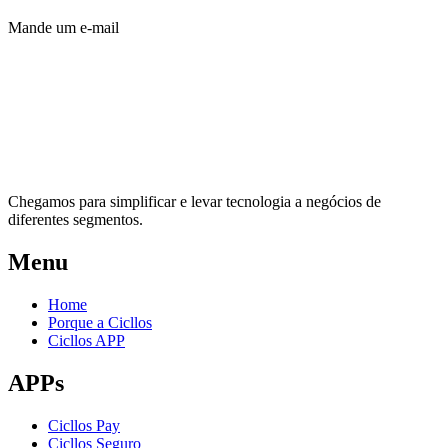
Mande um e-mail
Chegamos para simplificar e levar tecnologia a negócios de
diferentes segmentos.
Menu
Home
Porque a Cicllos
Cicllos APP
APPs
Cicllos Pay
Cicllos Seguro