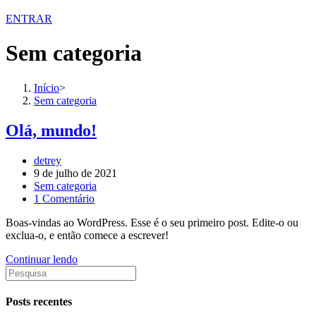
ENTRAR
Sem categoria
Início
>
Sem categoria
Olá, mundo!
Post
detrey
author:
Post
9 de julho de 2021
published:
Post
Sem categoria
category:
Post
1 Comentário
comments:
Boas-vindas ao WordPress. Esse é o seu primeiro post. Edite-o ou
exclua-o, e então comece a escrever!
Olá,
Continuar lendo
Search
mundo!
for:
Posts recentes