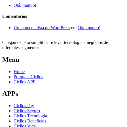
Olá, mundo!
Comentários
Um comentarista do WordPress
em
Olá, mundo!
Chegamos para simplificar e levar tecnologia a negócios de
diferentes segmentos.
Menu
Home
Porque a Cicllos
Cicllos APP
APPs
Cicllos Pay
Cicllos Seguro
Cicllos Tecnologia
Cicllos Benefícios
Cicllos Vida