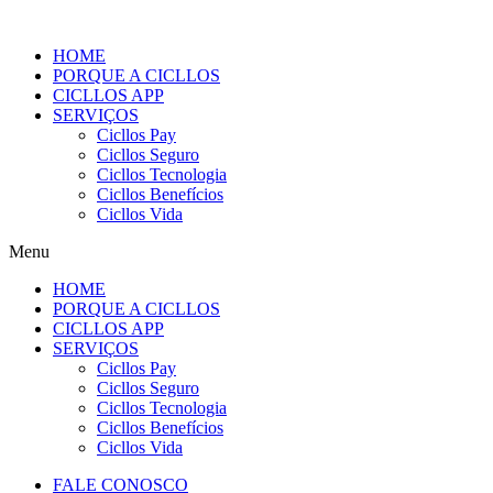
Skip
to
HOME
content
PORQUE A CICLLOS
CICLLOS APP
SERVIÇOS
Cicllos Pay
Cicllos Seguro
Cicllos Tecnologia
Cicllos Benefícios
Cicllos Vida
Menu
HOME
PORQUE A CICLLOS
CICLLOS APP
SERVIÇOS
Cicllos Pay
Cicllos Seguro
Cicllos Tecnologia
Cicllos Benefícios
Cicllos Vida
FALE CONOSCO